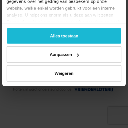
gegevens over het gedrag van bezoekers op onze
website, welke enkel worden gebruikt voor een interne
analyse. U helpt ons enorm als u deze aan wilt zetten.
Forten.nl werkt
niet
met (externe) adverteerders en heeft
geen commerciële doelstelling. U kunt deze cookies via
de knoppen accepteren, beheren of weigeren.
Alles toestaan
Deel dit
Aanpassen
Weigeren
© 2026 Stichting Forten Nederland
Over ons
Doneer nu
Disclaimer
Contact
Forten.nl wordt ondersteund door de