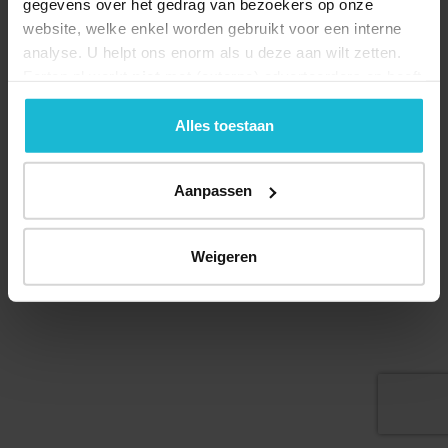
gegevens over het gedrag van bezoekers op onze
website, welke enkel worden gebruikt voor een interne
analyse. U helpt ons enorm als u deze aan wilt zetten.
Forten.nl werkt
niet
met (externe) adverteerders en heeft
geen commerciële doelstelling. U kunt deze cookies via
Deel dit
de knoppen accepteren, beheren of weigeren.
Alles toestaan
Aanpassen
© 2026 Stichting Forten Nederland
Over ons
Doneer nu
Disclaimer
Contact
Weigeren
Forten.nl wordt ondersteund door de