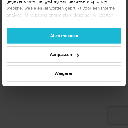
gegevens over het gedrag van bezoekers op onze
website, welke enkel worden gebruikt voor een interne
analyse. U helpt ons enorm als u deze aan wilt zetten.
Forten.nl werkt
niet
met (externe) adverteerders en heeft
Deel dit
geen commerciële doelstelling. U kunt deze cookies via
de knoppen accepteren, beheren of weigeren.
Alles toestaan
Aanpassen
© 2026 Stichting Forten Nederland
Over ons
Doneer nu
Disclaimer
Contact
Forten.nl wordt ondersteund door de
Weigeren