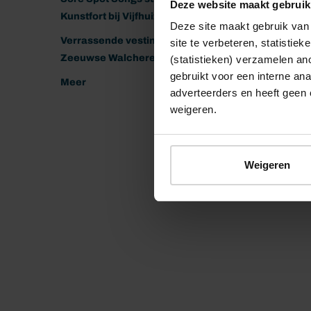
Deze website maakt gebruik
Kunstfort bij Vijfhuizen
Deze site maakt gebruik van 
Verrassende vestingen van het
site te verbeteren, statistie
Zeeuwse Walcheren
(statistieken) verzamelen a
gebruikt voor een interne ana
Meer
adverteerders en heeft geen 
weigeren.
Weigeren
© 2026 Stichting Forten Nederland