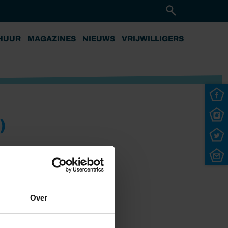
HUUR
MAGAZINES
NIEUWS
VRIJWILLIGERS
)
Over