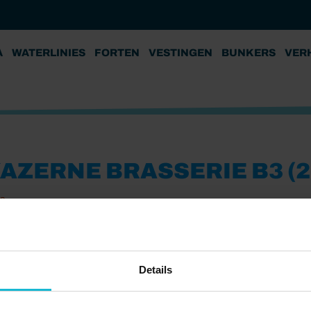
A
WATERLINIES
FORTEN
VESTINGEN
BUNKERS
VER
AZERNE BRASSERIE B3 (2
23
Details