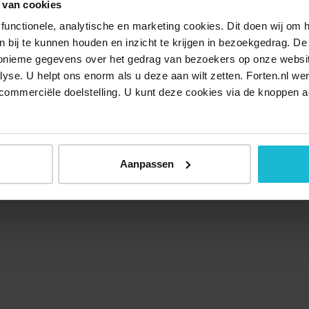
 van cookies
functionele, analytische en marketing cookies. Dit doen wij om
ken bij te kunnen houden en inzicht te krijgen in bezoekgedrag. D
nonieme gegevens over het gedrag van bezoekers op onze websi
lyse. U helpt ons enorm als u deze aan wilt zetten. Forten.nl we
commerciële doelstelling. U kunt deze cookies via de knoppen a
Aanpassen
Over ons
Doneer nu
Disclaimer
Contact
Forten.nl wordt onders