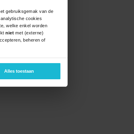
 het gebruiksgemak van de
e analytische cookies
te, welke enkel worden
rkt
niet
met (externe)
ccepteren, beheren of
Alles toestaan
teund door de