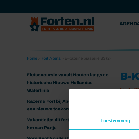
AGEND
Home
>
Fort Altena
>
B-Kazerne brasserie B3 (2)
B-K
Fietsexcursie vanuit Houten langs de
historische Nieuwe Hollandse
30-01-20
Waterlinie
Kazerne Fort bij Abcoude klaar voor
een nieuwe toekomst
Vakantietip: dit fort ligt nog geen 20
Toestemming
km van Parijs
Sore Spot Songs strijkt neer op het