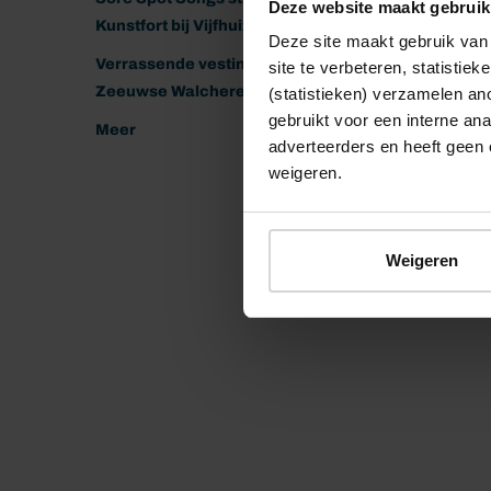
Deze website maakt gebruik
Kunstfort bij Vijfhuizen
Deze site maakt gebruik van 
Verrassende vestingen van het
site te verbeteren, statistie
Zeeuwse Walcheren
(statistieken) verzamelen a
gebruikt voor een interne ana
Meer
adverteerders en heeft geen 
weigeren.
Weigeren
© 2026 Stichting Forten Nederland