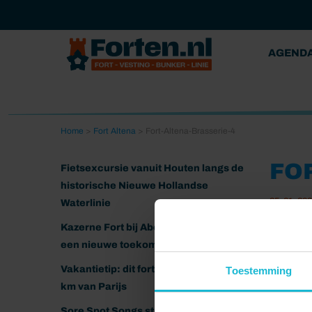
AGEND
Home
>
Fort Altena
>
Fort-Altena-Brasserie-4
FO
Fietsexcursie vanuit Houten langs de
historische Nieuwe Hollandse
25-01-20
Waterlinie
Kazerne Fort bij Abcoude klaar voor
een nieuwe toekomst
Vakantietip: dit fort ligt nog geen 20
Toestemming
km van Parijs
Sore Spot Songs strijkt neer op het