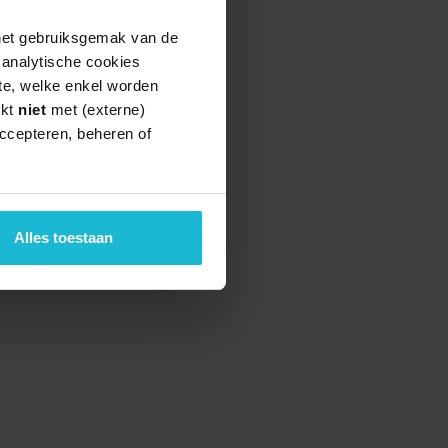
 het gebruiksgemak van de
e analytische cookies
te, welke enkel worden
rkt
niet
met (externe)
ccepteren, beheren of
Alles toestaan
teund door de