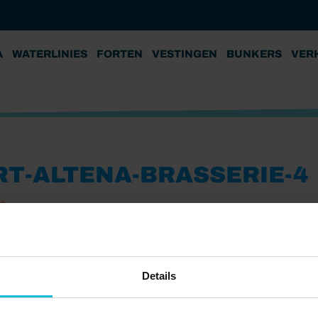
A
WATERLINIES
FORTEN
VESTINGEN
BUNKERS
VER
RT-ALTENA-BRASSERIE-4
23
Details