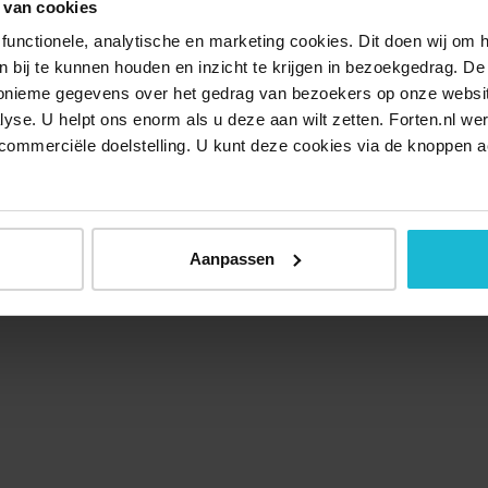
 van cookies
functionele, analytische en marketing cookies. Dit doen wij om
ken bij te kunnen houden en inzicht te krijgen in bezoekgedrag. D
nonieme gegevens over het gedrag van bezoekers op onze websi
lyse. U helpt ons enorm als u deze aan wilt zetten. Forten.nl we
commerciële doelstelling. U kunt deze cookies via de knoppen a
Aanpassen
Over ons
Doneer nu
Disclaimer
Contact
Forten.nl wordt onders