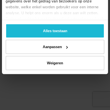
gegevens over het gedrag van bezoekers op onze
website, welke enkel worden gebruikt voor een interne
analyse. U helpt ons enorm als u deze aan wilt zetten.
Forten.nl werkt
niet
met (externe) adverteerders en heeft
Deel dit
geen commerciële doelstelling. U kunt deze cookies via
de knoppen accepteren, beheren of weigeren.
Alles toestaan
Aanpassen
© 2026 Stichting Forten Nederland
Over ons
Doneer nu
Disclaimer
Contact
Forten.nl wordt ondersteund door de
Weigeren