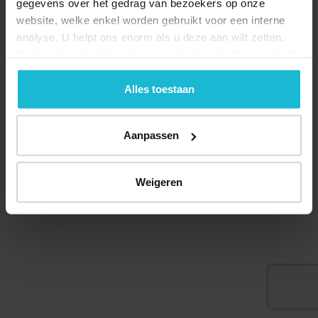
gegevens over het gedrag van bezoekers op onze
website, welke enkel worden gebruikt voor een interne
analyse. U helpt ons enorm als u deze aan wilt zetten.
Forten.nl werkt
niet
met (externe) adverteerders en heeft
Deel dit
geen commerciële doelstelling. U kunt deze cookies via
de knoppen accepteren, beheren of weigeren.
Alles toestaan
Aanpassen
© 2026 Stichting Forten Nederland
Over ons
Doneer nu
Disclaimer
Contact
Forten.nl wordt ondersteund door de
Weigeren