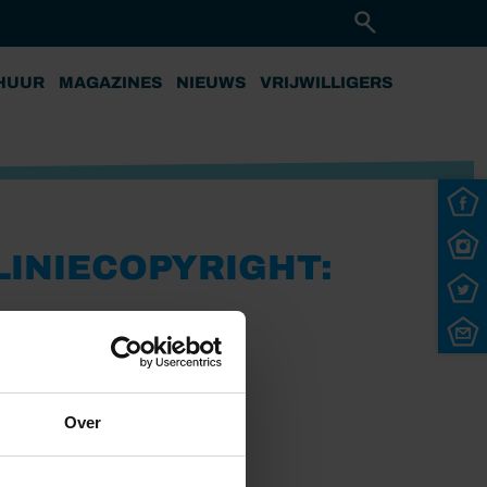
HUUR
MAGAZINES
NIEUWS
VRIJWILLIGERS
INIECOPYRIGHT:
Over