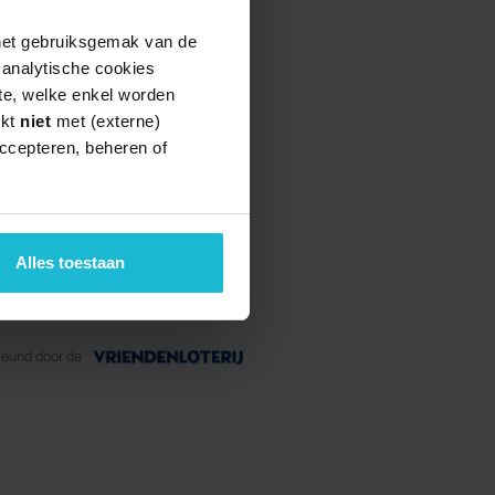
 het gebruiksgemak van de
e analytische cookies
te, welke enkel worden
rkt
niet
met (externe)
ccepteren, beheren of
Alles toestaan
teund door de