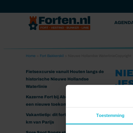
AGEND
Home
>
Fort Bakkerskil
>
Nieuwe Hollandse WaterlinieCopyright:
NI
Fietsexcursie vanuit Houten langs de
historische Nieuwe Hollandse
JE
Waterlinie
01-11-20
Kazerne Fort bij Abcoude klaar voor
een nieuwe toekomst
Nieuwe
Vakantietip: dit fort ligt nog geen 20
Toestemming
km van Parijs
Sore Spot Songs strijkt neer op het