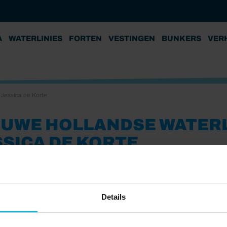
A
WATERLINIES
FORTEN
VESTINGEN
BUNKERS
VER
 Jessica de Korte
EUWE HOLLANDSE WATERL
SSICA DE KORTE
22
 Hollandse Waterlinie Copyright: Jessica de Korte
Details