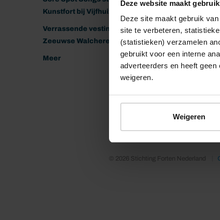
Deze website maakt gebruik
Kunstfort bij Vijfhuizen
Deze site maakt gebruik van 
Verrassende vestingen van het
site te verbeteren, statistie
Zeeuwse Walcheren
(statistieken) verzamelen a
gebruikt voor een interne ana
Meer
adverteerders en heeft geen 
weigeren.
Weigeren
© 2026 Stichting Forten Nederland