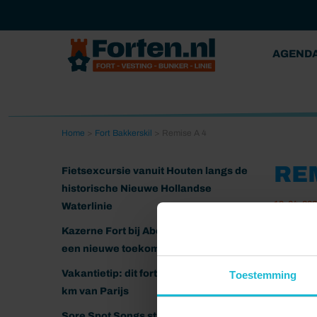
AGEND
Home
>
Fort Bakkerskil
>
Remise A 4
REM
Fietsexcursie vanuit Houten langs de
historische Nieuwe Hollandse
19-04-20
Waterlinie
Kazerne Fort bij Abcoude klaar voor
een nieuwe toekomst
Vakantietip: dit fort ligt nog geen 20
Toestemming
km van Parijs
Sore Spot Songs strijkt neer op het