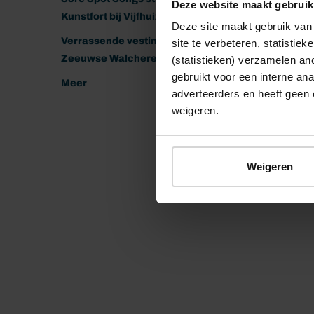
Deze website maakt gebruik
Kunstfort bij Vijfhuizen
Deze site maakt gebruik van 
Verrassende vestingen van het
site te verbeteren, statistie
Zeeuwse Walcheren
(statistieken) verzamelen a
gebruikt voor een interne ana
Meer
adverteerders en heeft geen 
weigeren.
Weigeren
© 2026 Stichting Forten Nederland