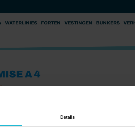
A
WATERLINIES
FORTEN
VESTINGEN
BUNKERS
VER
ISE A 4
25
Details