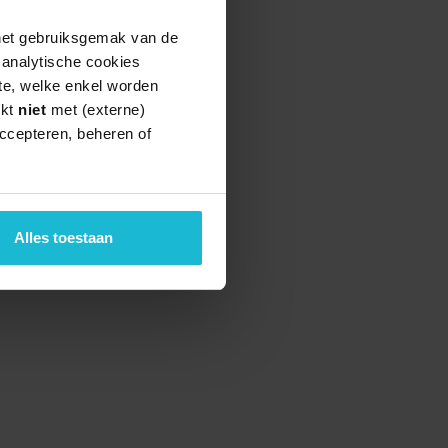
 het gebruiksgemak van de
e analytische cookies
te, welke enkel worden
rkt
niet
met (externe)
ccepteren, beheren of
Alles toestaan
teund door de