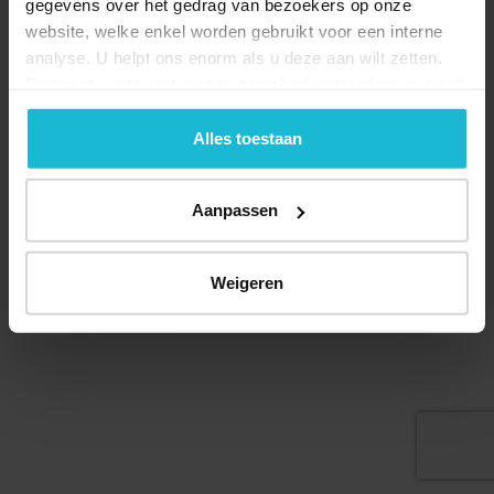
gegevens over het gedrag van bezoekers op onze
website, welke enkel worden gebruikt voor een interne
analyse. U helpt ons enorm als u deze aan wilt zetten.
Forten.nl werkt
niet
met (externe) adverteerders en heeft
geen commerciële doelstelling. U kunt deze cookies via
Deel dit
de knoppen accepteren, beheren of weigeren.
Alles toestaan
Aanpassen
© 2026 Stichting Forten Nederland
Over ons
Doneer nu
Disclaimer
Contact
Weigeren
Forten.nl wordt ondersteund door de