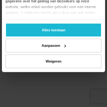
gegevens over het gedrag van bezoekers op onze
website, welke enkel worden gebruikt voor een interne
analyse. U helpt ons enorm als u deze aan wilt zetten.
Forten.nl werkt
niet
met (externe) adverteerders en heeft
geen commerciële doelstelling. U kunt deze cookies via
Deel dit
de knoppen accepteren, beheren of weigeren.
Alles toestaan
Aanpassen
© 2026 Stichting Forten Nederland
Over ons
Doneer nu
Disclaimer
Contact
Weigeren
Forten.nl wordt ondersteund door de