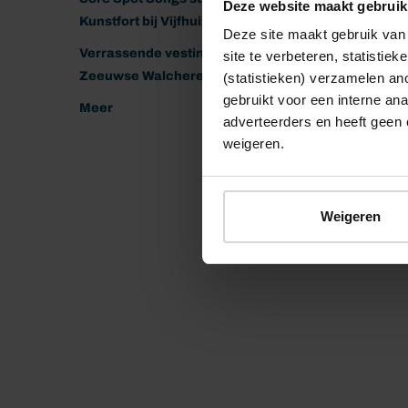
Deze website maakt gebruik
Kunstfort bij Vijfhuizen
Deze site maakt gebruik van 
Verrassende vestingen van het
site te verbeteren, statistie
Zeeuwse Walcheren
(statistieken) verzamelen a
gebruikt voor een interne ana
Meer
adverteerders en heeft geen 
weigeren.
Weigeren
© 2026 Stichting Forten Nederland