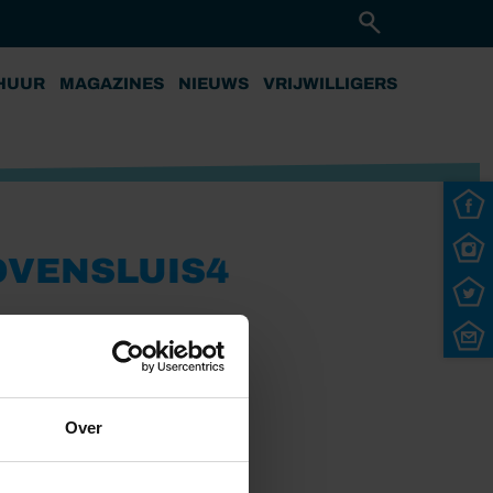
HUUR
MAGAZINES
NIEUWS
VRIJWILLIGERS
VENSLUIS4
Over