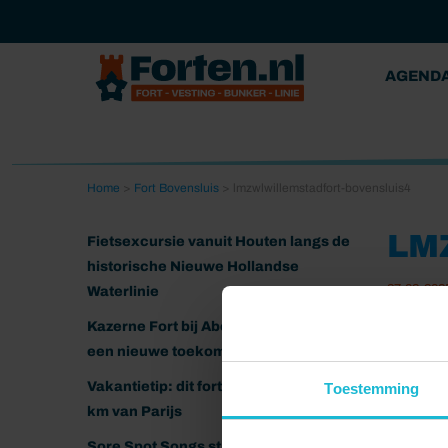
AGEND
Home
>
Fort Bovensluis
>
lmzwlwillemstadfort-bovensluis4
LM
Fietsexcursie vanuit Houten langs de
historische Nieuwe Hollandse
27-02-202
Waterlinie
Kazerne Fort bij Abcoude klaar voor
een nieuwe toekomst
Vakantietip: dit fort ligt nog geen 20
Toestemming
km van Parijs
Sore Spot Songs strijkt neer op het