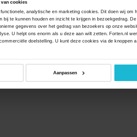
 van cookies
functionele, analytische en marketing cookies. Dit doen wij om
ken bij te kunnen houden en inzicht te krijgen in bezoekgedrag. D
nonieme gegevens over het gedrag van bezoekers op onze websi
lyse. U helpt ons enorm als u deze aan wilt zetten. Forten.nl we
commerciële doelstelling. U kunt deze cookies via de knoppen a
Aanpassen
Over ons
Doneer nu
Disclaimer
Contact
Forten.nl wordt onders