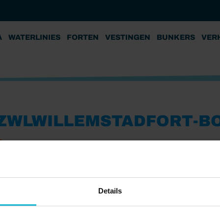
A
WATERLINIES
FORTEN
VESTINGEN
BUNKERS
VER
ZWLWILLEMSTADFORT-BO
5
Details