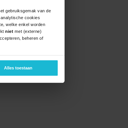
 het gebruiksgemak van de
e analytische cookies
te, welke enkel worden
rkt
niet
met (externe)
ccepteren, beheren of
Alles toestaan
teund door de