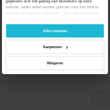
gegevens over het gedrag van bezoekers op onze
website, welke enkel worden gebruikt voor een interne
analyse. U helpt ons enorm als u deze aan wilt zetten.
Forten.nl werkt
niet
met (externe) adverteerders en heeft
geen commerciële doelstelling. U kunt deze cookies via
Deel dit
de knoppen accepteren, beheren of weigeren.
Alles toestaan
Aanpassen
© 2026 Stichting Forten Nederland
Over ons
Doneer nu
Disclaimer
Contact
Weigeren
Forten.nl wordt ondersteund door de