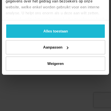
gegevens over het gedrag van bezoekers op onze
website, welke enkel worden gebruikt voor een interne
analyse. U helpt ons enorm als u deze aan wilt zetten.
Forten.nl werkt
niet
met (externe) adverteerders en heeft
Deel dit
geen commerciële doelstelling. U kunt deze cookies via
de knoppen accepteren, beheren of weigeren.
Alles toestaan
Aanpassen
© 2026 Stichting Forten Nederland
Over ons
Doneer nu
Disclaimer
Contact
Forten.nl wordt ondersteund door de
Weigeren