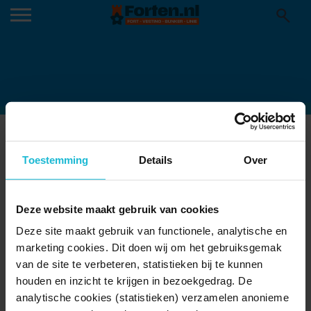
COMPLEXEN VAN
CULTUURHISTORISCH BELANG; FORT
Toestemming
Details
Over
GIESSEN, NIEUWE HOLLANDSE
WATERLINIE TE GIESSEN, OPSLAG EN
KAZERNE.
Deze website maakt gebruik van cookies
12-07-2017
Deze site maakt gebruik van functionele, analytische en
marketing cookies. Dit doen wij om het gebruiksgemak
Complexen van cultuurhistorisch belang; Fort Giessen, Nieuwe
Hollandse Waterlinie te Giessen, opslag en kazerne.
van de site te verbeteren, statistieken bij te kunnen
houden en inzicht te krijgen in bezoekgedrag. De
analytische cookies (statistieken) verzamelen anonieme