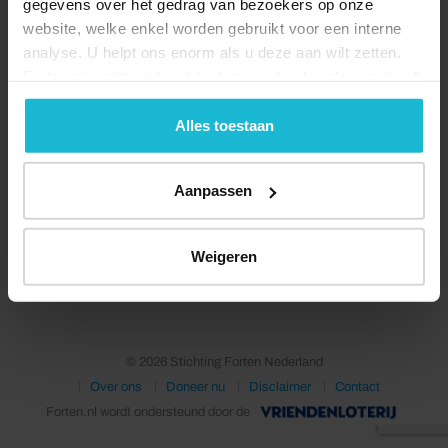
gegevens over het gedrag van bezoekers op onze
website, welke enkel worden gebruikt voor een interne
analyse. U helpt ons enorm als u deze aan wilt zetten.
Forten.nl werkt
niet
met (externe) adverteerders en heeft
geen commerciële doelstelling. U kunt deze cookies via
de knoppen accepteren, beheren of weigeren.
Alles toestaan
Aanpassen
Deel dit
Weigeren
© 2026 Stichting Forten Nederland
Over ons
Doneer nu
Disclaimer
Contact
Forten.nl wordt ondersteund door de