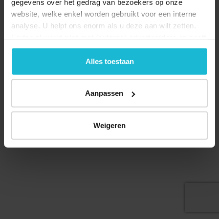
gegevens over het gedrag van bezoekers op onze
website, welke enkel worden gebruikt voor een interne
analyse. U helpt ons enorm als u deze aan wilt zetten.
Forten.nl werkt
niet
met (externe) adverteerders en heeft
Deel dit
geen commerciële doelstelling. U kunt deze cookies via
de knoppen accepteren, beheren of weigeren.
Alles toestaan
Aanpassen
© 2026 Stichting Forten Nederland
Over ons
Doneer nu
Disclaimer
Contact
Forten.nl wordt ondersteund door de
Weigeren