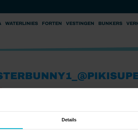
A
WATERLINIES
FORTEN
VESTINGEN
BUNKERS
VER
STERBUNNY1_@PIKISUPE
24
Details