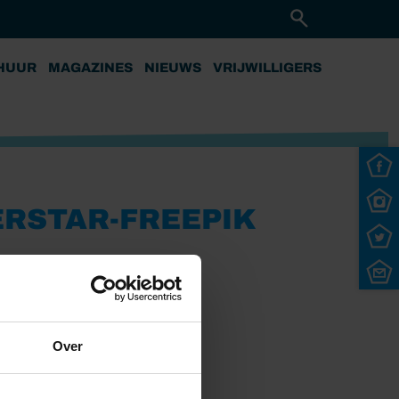
HUUR
MAGAZINES
NIEUWS
VRIJWILLIGERS
RSTAR-FREEPIK
Over