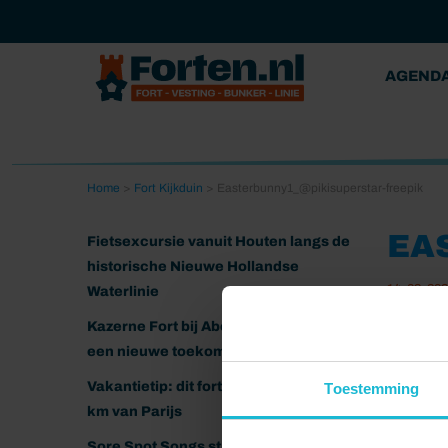
AGEND
Home
>
Fort Kijkduin
>
Easterbunny1_@pikisuperstar-freepik
EA
Fietsexcursie vanuit Houten langs de
historische Nieuwe Hollandse
14-03-20
Waterlinie
Kazerne Fort bij Abcoude klaar voor
een nieuwe toekomst
Vakantietip: dit fort ligt nog geen 20
Toestemming
km van Parijs
Sore Spot Songs strijkt neer op het