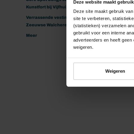
Deze website maakt gebruik
Kunstfort bij Vijfhuizen
Deze site maakt gebruik van 
Verrassende vestingen van het
site te verbeteren, statistie
Zeeuwse Walcheren
(statistieken) verzamelen a
gebruikt voor een interne ana
Meer
adverteerders en heeft geen 
weigeren.
Weigeren
© 2026 Stichting Forten Nederland