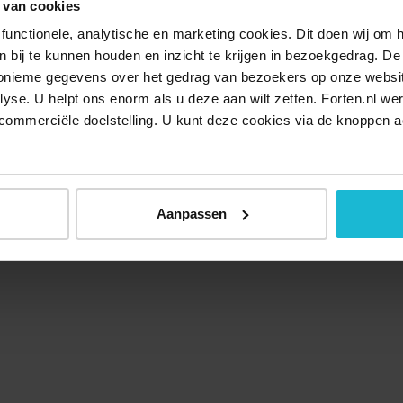
 van cookies
functionele, analytische en marketing cookies. Dit doen wij om
ken bij te kunnen houden en inzicht te krijgen in bezoekgedrag. D
nonieme gegevens over het gedrag van bezoekers op onze websi
lyse. U helpt ons enorm als u deze aan wilt zetten. Forten.nl we
commerciële doelstelling. U kunt deze cookies via de knoppen a
Aanpassen
Over ons
Doneer nu
Disclaimer
Contact
Forten.nl wordt onders