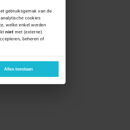
 het gebruiksgemak van de
e analytische cookies
te, welke enkel worden
rkt
niet
met (externe)
ccepteren, beheren of
Alles toestaan
teund door de