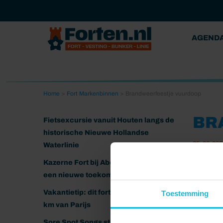
AGEND
Home
>
Fort Markenbinnen
>
Brandweerfeestje vuurdoop
BR
Fietsexcursie vanuit Houten langs de
historische Nieuwe Hollandse
25-06-202
Waterlinie
Kazerne Fort bij Abcoude klaar voor
een nieuwe toekomst
Vakantietip: dit fort ligt nog geen 20
Toestemming
km van Parijs
Sore Spot Songs strijkt neer op het