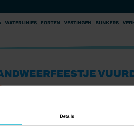
A
WATERLINIES
FORTEN
VESTINGEN
BUNKERS
VER
ANDWEERFEESTJE VUUR
4
Details