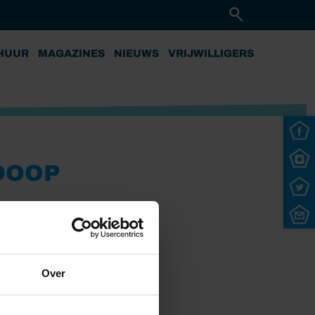
HUUR
MAGAZINES
NIEUWS
VRIJWILLIGERS
DOOP
Over