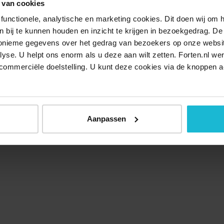
 van cookies
functionele, analytische en marketing cookies. Dit doen wij om
ken bij te kunnen houden en inzicht te krijgen in bezoekgedrag. D
nonieme gegevens over het gedrag van bezoekers op onze websi
lyse. U helpt ons enorm als u deze aan wilt zetten. Forten.nl we
commerciële doelstelling. U kunt deze cookies via de knoppen a
Aanpassen
Over ons
Doneer nu
Disclaimer
Contact
Forten.nl wordt onders