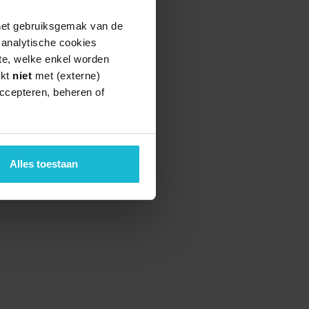
 het gebruiksgemak van de
e analytische cookies
te, welke enkel worden
rkt
niet
met (externe)
ccepteren, beheren of
Alles toestaan
teund door de