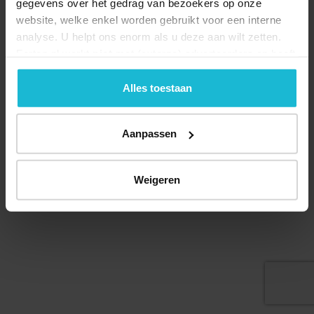
gegevens over het gedrag van bezoekers op onze
website, welke enkel worden gebruikt voor een interne
analyse. U helpt ons enorm als u deze aan wilt zetten.
Forten.nl werkt
niet
met (externe) adverteerders en heeft
Deel dit
geen commerciële doelstelling. U kunt deze cookies via
de knoppen accepteren, beheren of weigeren.
Alles toestaan
Aanpassen
© 2026 Stichting Forten Nederland
Over ons
Doneer nu
Disclaimer
Contact
Forten.nl wordt ondersteund door de
Weigeren