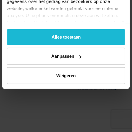
gegevens over het gedrag van bezoekers op onze
website, welke enkel worden gebruikt voor een interne
analyse. U helpt ons enorm als u deze aan wilt zetten.
Forten.nl werkt
niet
met (externe) adverteerders en heeft
geen commerciële doelstelling. U kunt deze cookies via
de knoppen accepteren, beheren of weigeren.
Alles toestaan
Deel dit
Aanpassen
© 2026 Stichting Forten Nederland
Weigeren
Over ons
Doneer nu
Disclaimer
Contact
Forten.nl wordt ondersteund door de