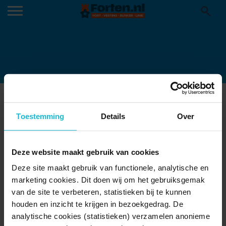
OPENING GIMME SHELTER OP FORT
NIEUWERSLUIS FOTO HENRI VAN
Toestemming
Details
Over
GELDER
25-06-2015
Deze website maakt gebruik van cookies
Deze site maakt gebruik van functionele, analytische en
marketing cookies. Dit doen wij om het gebruiksgemak
van de site te verbeteren, statistieken bij te kunnen
houden en inzicht te krijgen in bezoekgedrag. De
analytische cookies (statistieken) verzamelen anonieme