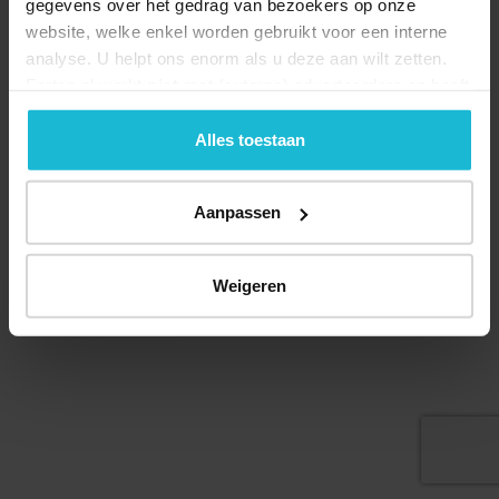
gegevens over het gedrag van bezoekers op onze
website, welke enkel worden gebruikt voor een interne
analyse. U helpt ons enorm als u deze aan wilt zetten.
Forten.nl werkt
niet
met (externe) adverteerders en heeft
geen commerciële doelstelling. U kunt deze cookies via
Deel dit
de knoppen accepteren, beheren of weigeren.
Alles toestaan
Aanpassen
© 2026 Stichting Forten Nederland
Over ons
Doneer nu
Disclaimer
Contact
Weigeren
Forten.nl wordt ondersteund door de