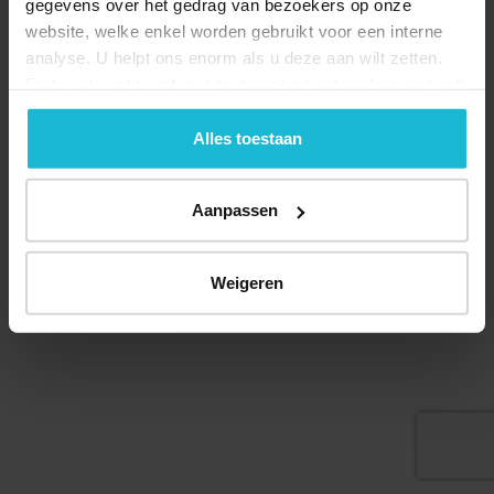
gegevens over het gedrag van bezoekers op onze
website, welke enkel worden gebruikt voor een interne
analyse. U helpt ons enorm als u deze aan wilt zetten.
Forten.nl werkt
niet
met (externe) adverteerders en heeft
Deel dit
geen commerciële doelstelling. U kunt deze cookies via
de knoppen accepteren, beheren of weigeren.
Alles toestaan
Aanpassen
© 2026 Stichting Forten Nederland
Over ons
Doneer nu
Disclaimer
Contact
Forten.nl wordt ondersteund door de
Weigeren