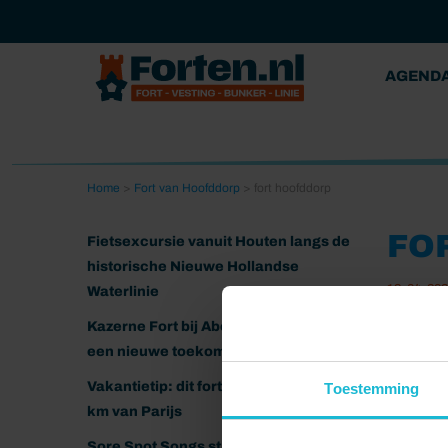
AGEND
Home
>
Fort van Hoofddorp
>
fort hoofddorp
FO
Fietsexcursie vanuit Houten langs de
historische Nieuwe Hollandse
13-04-20
Waterlinie
Kazerne Fort bij Abcoude klaar voor
een nieuwe toekomst
Vakantietip: dit fort ligt nog geen 20
Toestemming
km van Parijs
Sore Spot Songs strijkt neer op het