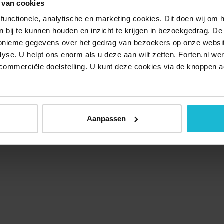
 van cookies
functionele, analytische en marketing cookies. Dit doen wij om
ken bij te kunnen houden en inzicht te krijgen in bezoekgedrag. D
nonieme gegevens over het gedrag van bezoekers op onze websi
lyse. U helpt ons enorm als u deze aan wilt zetten. Forten.nl we
commerciële doelstelling. U kunt deze cookies via de knoppen a
Aanpassen
Over ons
Doneer nu
Disclaimer
Contact
Forten.nl wordt onders