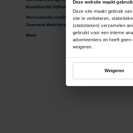
Deze website maakt gebruik
Kunstfort bij Vijfhuizen
Deze site maakt gebruik van 
Verrassende vestingen van het
site te verbeteren, statistie
Zeeuwse Walcheren
(statistieken) verzamelen a
gebruikt voor een interne ana
Meer
adverteerders en heeft geen 
weigeren.
Weigeren
© 2026 Stichting Forten Nederland