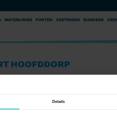
A
WATERLINIES
FORTEN
VESTINGEN
BUNKERS
VER
RT HOOFDDORP
23
Details