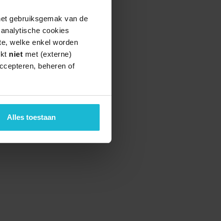
 het gebruiksgemak van de
e analytische cookies
te, welke enkel worden
rkt
niet
met (externe)
ccepteren, beheren of
Alles toestaan
teund door de