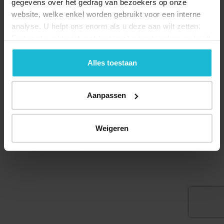
gegevens over het gedrag van bezoekers op onze
website, welke enkel worden gebruikt voor een interne
analyse. U helpt ons enorm als u deze aan wilt zetten.
Forten.nl werkt
niet
met (externe) adverteerders en heeft
Deel dit
geen commerciële doelstelling. U kunt deze cookies via
de knoppen accepteren, beheren of weigeren.
Alles toestaan
Aanpassen
© 2026 Stichting Forten Nederland
Over ons
Doneer nu
Disclaimer
Contact
Forten.nl wordt ondersteund door de
Weigeren