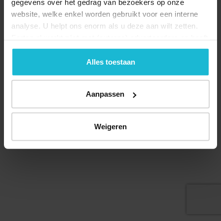
gegevens over het gedrag van bezoekers op onze
website, welke enkel worden gebruikt voor een interne
analyse. U helpt ons enorm als u deze aan wilt zetten.
Forten.nl werkt
niet
met (externe) adverteerders en heeft
Deel dit
geen commerciële doelstelling. U kunt deze cookies via
de knoppen accepteren, beheren of weigeren.
Alles toestaan
Aanpassen
© 2026 Stichting Forten Nederland
Over ons
Doneer nu
Disclaimer
Contact
Forten.nl wordt ondersteund door de
Weigeren