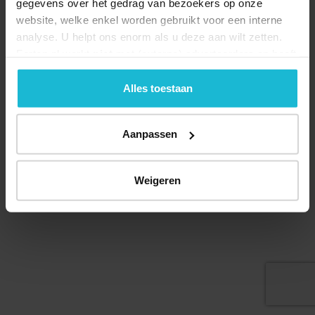
gegevens over het gedrag van bezoekers op onze
website, welke enkel worden gebruikt voor een interne
analyse. U helpt ons enorm als u deze aan wilt zetten.
Forten.nl werkt
niet
met (externe) adverteerders en heeft
geen commerciële doelstelling. U kunt deze cookies via
Deel dit
de knoppen accepteren, beheren of weigeren.
Alles toestaan
Aanpassen
© 2026 Stichting Forten Nederland
Over ons
Doneer nu
Disclaimer
Contact
Weigeren
Forten.nl wordt ondersteund door de