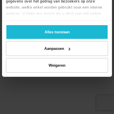
gegevens over het gedrag van bezoekers op onze
website, welke enkel worden gebruikt voor een interne
analyse. U helpt ons enorm als u deze aan wilt zetten.
Forten.nl werkt
niet
met (externe) adverteerders en heeft
Deel dit
geen commerciële doelstelling. U kunt deze cookies via
de knoppen accepteren, beheren of weigeren.
Alles toestaan
Aanpassen
© 2026 Stichting Forten Nederland
Over ons
Doneer nu
Disclaimer
Contact
Forten.nl wordt ondersteund door de
Weigeren