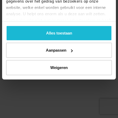
gegevens over het gedrag van bezoekers op onze
website, welke enkel worden gebruikt voor een interne
analyse. U helpt ons enorm als u deze aan wilt zetten.
Forten.nl werkt
niet
met (externe) adverteerders en heeft
Deel dit
geen commerciële doelstelling. U kunt deze cookies via
de knoppen accepteren, beheren of weigeren.
Alles toestaan
Aanpassen
© 2026 Stichting Forten Nederland
Over ons
Doneer nu
Disclaimer
Contact
Forten.nl wordt ondersteund door de
Weigeren