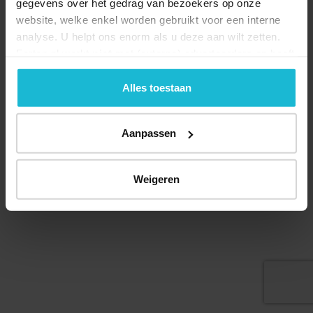
gegevens over het gedrag van bezoekers op onze
website, welke enkel worden gebruikt voor een interne
analyse. U helpt ons enorm als u deze aan wilt zetten.
Forten.nl werkt
niet
met (externe) adverteerders en heeft
Deel dit
geen commerciële doelstelling. U kunt deze cookies via
de knoppen accepteren, beheren of weigeren.
Alles toestaan
Aanpassen
© 2026 Stichting Forten Nederland
Over ons
Doneer nu
Disclaimer
Contact
Forten.nl wordt ondersteund door de
Weigeren