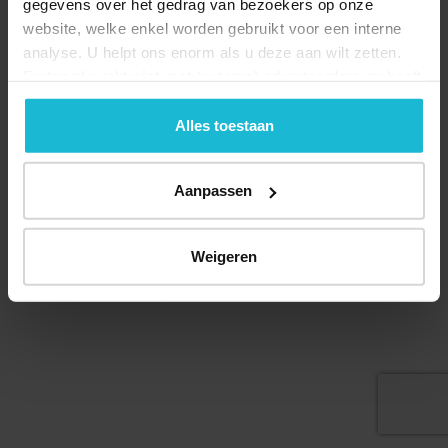
gegevens over het gedrag van bezoekers op onze
website, welke enkel worden gebruikt voor een interne
analyse. U helpt ons enorm als u deze aan wilt zetten.
Deel dit
Forten.nl werkt
niet
met (externe) adverteerders en heeft
geen commerciële doelstelling. U kunt deze cookies via
de knoppen accepteren, beheren of weigeren.
Alles toestaan
© 2026 Stichting Forten Nederland
Aanpassen
Over ons
Doneer nu
Disclaimer
Contact
Forten.nl wordt ondersteund door de
Weigeren