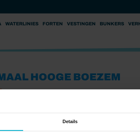
A
WATERLINIES
FORTEN
VESTINGEN
BUNKERS
VER
MAAL HOOGE BOEZEM
2
Details