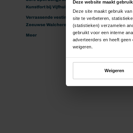
Deze website maakt gebruik
Kunstfort bij Vijfhuizen
Deze site maakt gebruik van 
Verrassende vestingen van het
site te verbeteren, statistie
Zeeuwse Walcheren
(statistieken) verzamelen a
gebruikt voor een interne ana
Meer
adverteerders en heeft geen 
weigeren.
Weigeren
© 2026 Stichting Forten Nederland