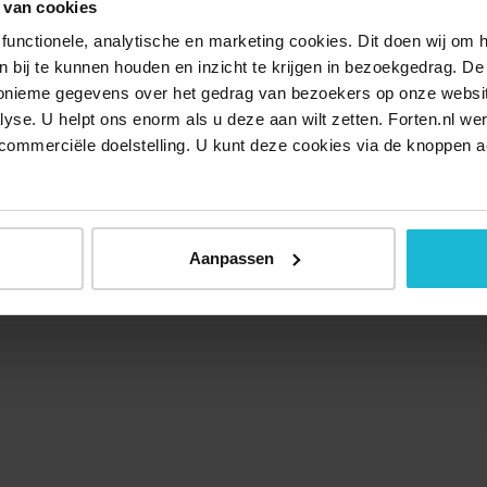
 van cookies
functionele, analytische en marketing cookies. Dit doen wij om
ken bij te kunnen houden en inzicht te krijgen in bezoekgedrag. D
nonieme gegevens over het gedrag van bezoekers op onze websi
lyse. U helpt ons enorm als u deze aan wilt zetten. Forten.nl we
commerciële doelstelling. U kunt deze cookies via de knoppen a
Aanpassen
Over ons
Doneer nu
Disclaimer
Contact
Forten.nl wordt onders