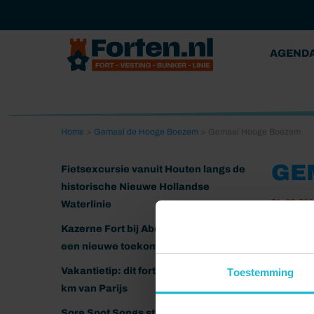
AGEND
Home
>
Gemaal de Hooge Boezem
>
Gemaal Hooge Boezem
GE
Fietsexcursie vanuit Houten langs de
historische Nieuwe Hollandse
01-02-202
Waterlinie
Kazerne Fort bij Abcoude klaar voor
een nieuwe toekomst
Vakantietip: dit fort ligt nog geen 20
Toestemming
km van Parijs
Sore Spot Songs strijkt neer op het