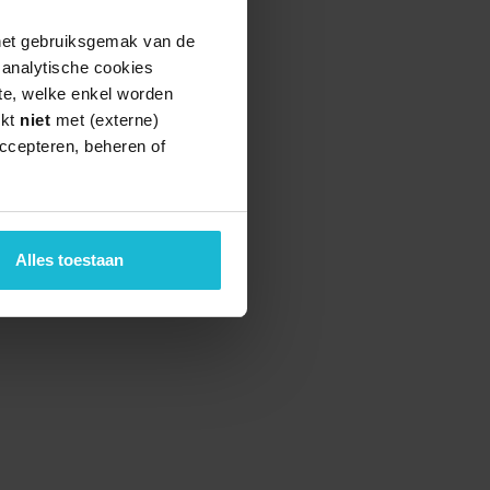
 het gebruiksgemak van de
e analytische cookies
te, welke enkel worden
rkt
niet
met (externe)
ccepteren, beheren of
Alles toestaan
teund door de