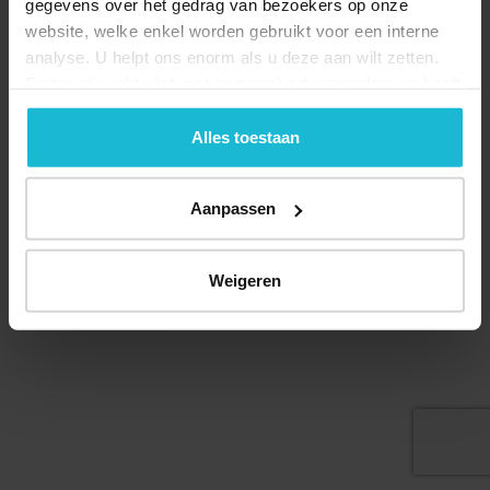
gegevens over het gedrag van bezoekers op onze
website, welke enkel worden gebruikt voor een interne
analyse. U helpt ons enorm als u deze aan wilt zetten.
Forten.nl werkt
niet
met (externe) adverteerders en heeft
Deel dit
geen commerciële doelstelling. U kunt deze cookies via
de knoppen accepteren, beheren of weigeren.
Alles toestaan
Aanpassen
© 2026 Stichting Forten Nederland
Over ons
Doneer nu
Disclaimer
Contact
Forten.nl wordt ondersteund door de
Weigeren