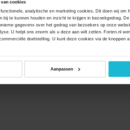
 van cookies
functionele, analytische en marketing cookies. Dit doen wij om
ken bij te kunnen houden en inzicht te krijgen in bezoekgedrag. D
nonieme gegevens over het gedrag van bezoekers op onze websi
lyse. U helpt ons enorm als u deze aan wilt zetten. Forten.nl we
commerciële doelstelling. U kunt deze cookies via de knoppen a
Aanpassen
Over ons
Doneer nu
Disclaimer
Contact
Forten.nl wordt onders