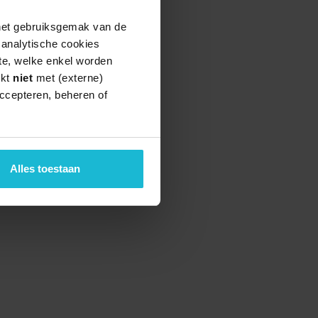
 het gebruiksgemak van de
e analytische cookies
te, welke enkel worden
rkt
niet
met (externe)
ccepteren, beheren of
Alles toestaan
teund door de