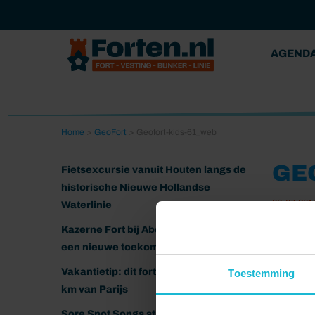
AGEND
Home
>
GeoFort
>
Geofort-kids-61_web
GE
Fietsexcursie vanuit Houten langs de
historische Nieuwe Hollandse
06-07-201
Waterlinie
Kazerne Fort bij Abcoude klaar voor
een nieuwe toekomst
Vakantietip: dit fort ligt nog geen 20
Toestemming
km van Parijs
Sore Spot Songs strijkt neer op het