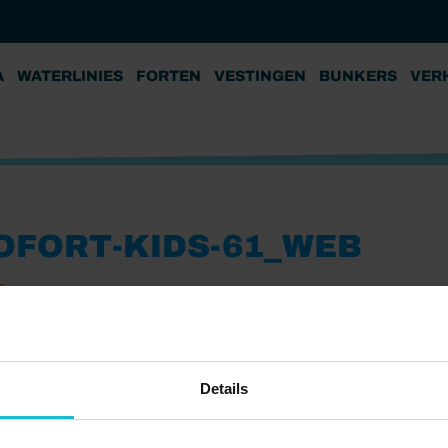
A
WATERLINIES
FORTEN
VESTINGEN
BUNKERS
VER
OFORT-KIDS-61_WEB
5
Details