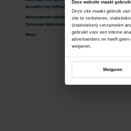
Deze website maakt gebruik
Kunstfort bij Vijfhuizen
Deze site maakt gebruik van 
Verrassende vestingen van het
site te verbeteren, statistie
Zeeuwse Walcheren
(statistieken) verzamelen a
gebruikt voor een interne ana
Meer
adverteerders en heeft geen 
weigeren.
Weigeren
© 2026 Stichting Forten Nederland