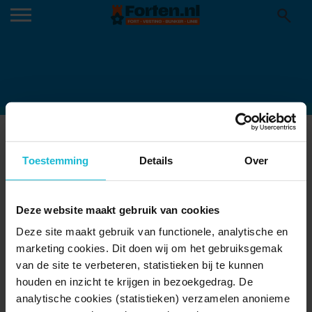
GERA-VAN-VOORBURG-HUYGENS-
MUSEUM-NOTARISHUIS-VOORBURG-
Toestemming
Details
Over
2_4013497844 (1)
02-06-2026
Deze website maakt gebruik van cookies
Deze site maakt gebruik van functionele, analytische en
marketing cookies. Dit doen wij om het gebruiksgemak
van de site te verbeteren, statistieken bij te kunnen
houden en inzicht te krijgen in bezoekgedrag. De
analytische cookies (statistieken) verzamelen anonieme