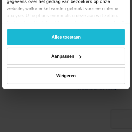
gegevens over het gedrag van bezoekers op onze
website, welke enkel worden gebruikt voor een interne
analyse. U helpt ons enorm als u deze aan wilt zetten.
Forten.nl werkt
niet
met (externe) adverteerders en heeft
geen commerciële doelstelling. U kunt deze cookies via
de knoppen accepteren, beheren of weigeren.
Alles toestaan
Deel dit
Aanpassen
© 2026 Stichting Forten Nederland
Weigeren
Over ons
Doneer nu
Disclaimer
Contact
Forten.nl wordt ondersteund door de