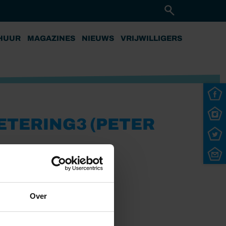
HUUR
MAGAZINES
NIEUWS
VRIJWILLIGERS
TERING3 (PETER
Over