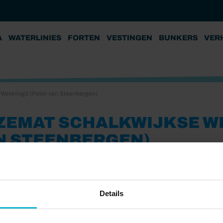
A
WATERLINIES
FORTEN
VESTINGEN
BUNKERS
VER
Wetering3 (Peter van Steenbergen)
ZEMAT SCHALKWIJKSE WE
N STEENBERGEN)
0
Details