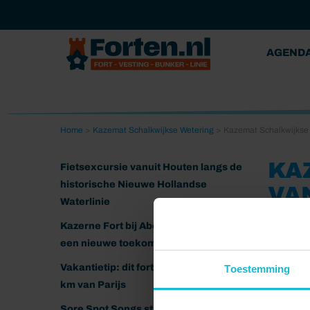
AGEND
Home
>
Kazemat Schalkwijkse Wetering
>
Kazemat Schalkwijkse 
KA
Fietsexcursie vanuit Houten langs de
historische Nieuwe Hollandse
VA
Waterlinie
18-11-202
Kazerne Fort bij Abcoude klaar voor
een nieuwe toekomst
Vakantietip: dit fort ligt nog geen 20
Toestemming
km van Parijs
Sore Spot Songs strijkt neer op het