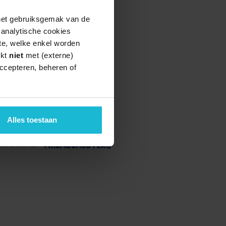
 het gebruiksgemak van de
e analytische cookies
te, welke enkel worden
rkt
niet
met (externe)
ccepteren, beheren of
Alles toestaan
teund door de