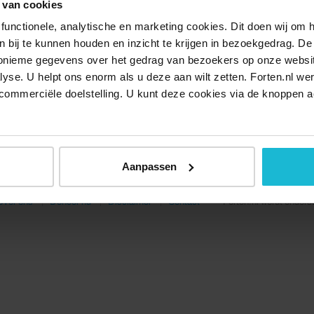
 van cookies
functionele, analytische en marketing cookies. Dit doen wij om
ken bij te kunnen houden en inzicht te krijgen in bezoekgedrag. D
nonieme gegevens over het gedrag van bezoekers op onze websi
lyse. U helpt ons enorm als u deze aan wilt zetten. Forten.nl we
commerciële doelstelling. U kunt deze cookies via de knoppen a
Aanpassen
Over ons
Doneer nu
Disclaimer
Contact
Forten.nl wordt onders