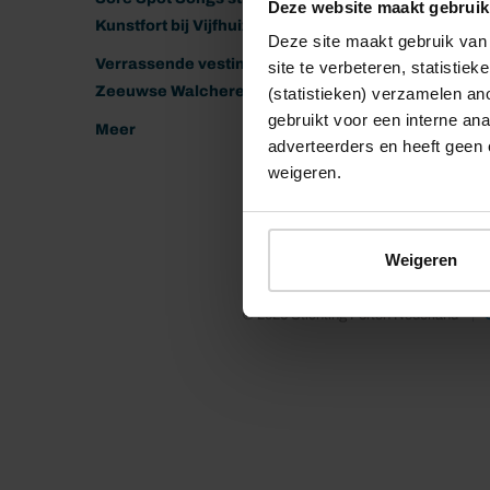
Deze website maakt gebruik
Kunstfort bij Vijfhuizen
Deze site maakt gebruik van 
Verrassende vestingen van het
site te verbeteren, statistie
Zeeuwse Walcheren
(statistieken) verzamelen a
gebruikt voor een interne ana
Meer
adverteerders en heeft geen 
weigeren.
Weigeren
© 2026 Stichting Forten Nederland