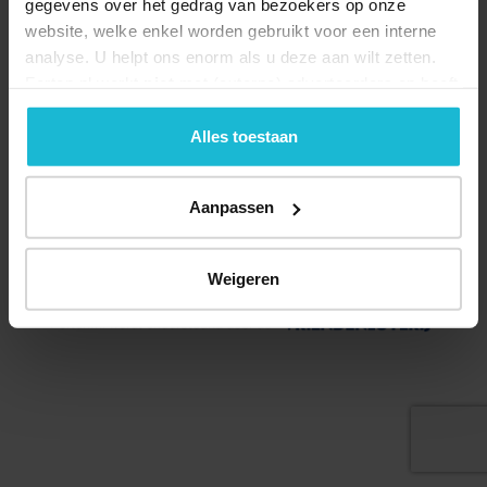
gegevens over het gedrag van bezoekers op onze
website, welke enkel worden gebruikt voor een interne
analyse. U helpt ons enorm als u deze aan wilt zetten.
Forten.nl werkt
niet
met (externe) adverteerders en heeft
geen commerciële doelstelling. U kunt deze cookies via
de knoppen accepteren, beheren of weigeren.
Alles toestaan
Deel dit
Aanpassen
© 2026 Stichting Forten Nederland
Weigeren
Over ons
Doneer nu
Disclaimer
Contact
Forten.nl wordt ondersteund door de