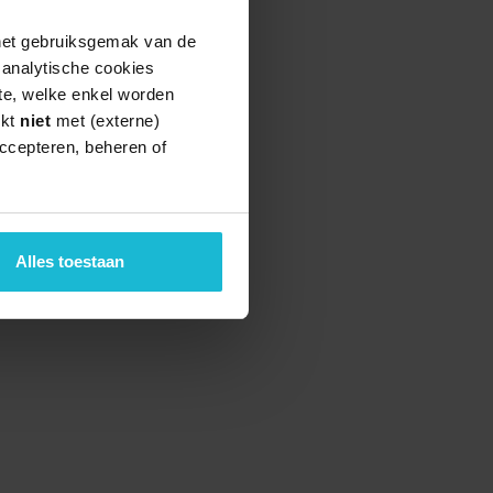
 het gebruiksgemak van de
e analytische cookies
te, welke enkel worden
rkt
niet
met (externe)
ccepteren, beheren of
Alles toestaan
teund door de