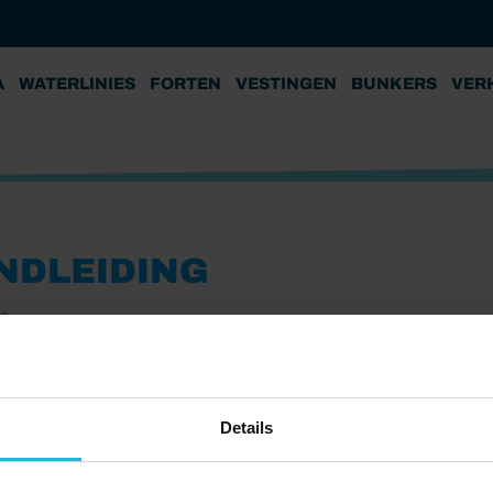
A
WATERLINIES
FORTEN
VESTINGEN
BUNKERS
VER
NDLEIDING
19
Details