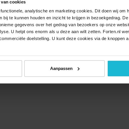
 van cookies
functionele, analytische en marketing cookies. Dit doen wij om
ken bij te kunnen houden en inzicht te krijgen in bezoekgedrag. D
nonieme gegevens over het gedrag van bezoekers op onze websi
lyse. U helpt ons enorm als u deze aan wilt zetten. Forten.nl we
commerciële doelstelling. U kunt deze cookies via de knoppen a
Aanpassen
Over ons
Doneer nu
Disclaimer
Contact
Forten.nl wordt onders