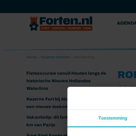
AGEND
Home
>
Kazerne Haerlem
>
Rondleiding
RO
Fietsexcursie vanuit Houten langs de
historische Nieuwe Hollandse
25-04-20
Waterlinie
Kazerne Fort bij Abcoude klaar voor
een nieuwe toekomst
Vakantietip: dit fort ligt nog geen 20
Toestemming
km van Parijs
Sore Spot Songs strijkt neer op het