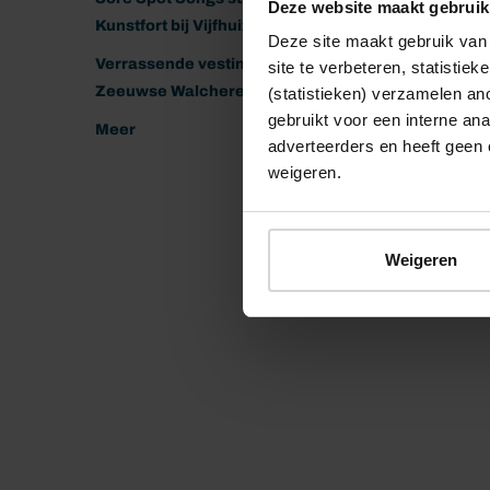
Deze website maakt gebruik
Kunstfort bij Vijfhuizen
Deze site maakt gebruik van 
Verrassende vestingen van het
site te verbeteren, statistie
Zeeuwse Walcheren
(statistieken) verzamelen a
gebruikt voor een interne ana
Meer
adverteerders en heeft geen 
weigeren.
Weigeren
© 2026 Stichting Forten Nederland