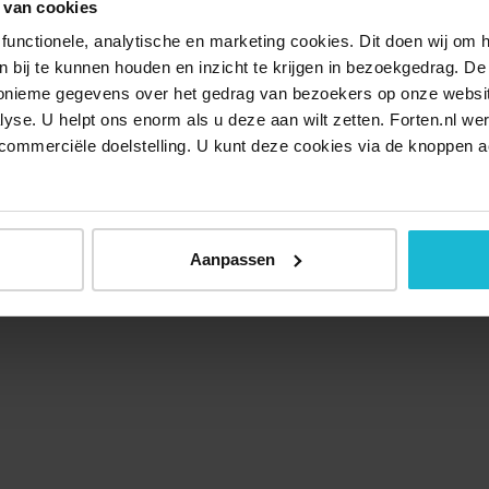
 van cookies
functionele, analytische en marketing cookies. Dit doen wij om
ken bij te kunnen houden en inzicht te krijgen in bezoekgedrag. D
nonieme gegevens over het gedrag van bezoekers op onze websi
lyse. U helpt ons enorm als u deze aan wilt zetten. Forten.nl we
commerciële doelstelling. U kunt deze cookies via de knoppen a
Aanpassen
Over ons
Doneer nu
Disclaimer
Contact
Forten.nl wordt onders