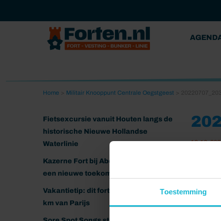
AGEND
Home
>
Militair Knooppunt Centrale Oegstgeest
>
20220707_203
202
Fietsexcursie vanuit Houten langs de
historische Nieuwe Hollandse
18-10-202
Waterlinie
Kazerne Fort bij Abcoude klaar voor
een nieuwe toekomst
Vakantietip: dit fort ligt nog geen 20
Toestemming
km van Parijs
Sore Spot Songs strijkt neer op het