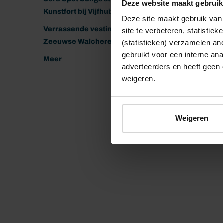
Deze website maakt gebruik
Kunstfort bij Vijfhuizen
Deze site maakt gebruik van 
Verrassende vestingen van het
site te verbeteren, statistie
Zeeuwse Walcheren
(statistieken) verzamelen a
gebruikt voor een interne ana
Meer
adverteerders en heeft geen 
weigeren.
Weigeren
© 2026 Stichting Forten Nederland