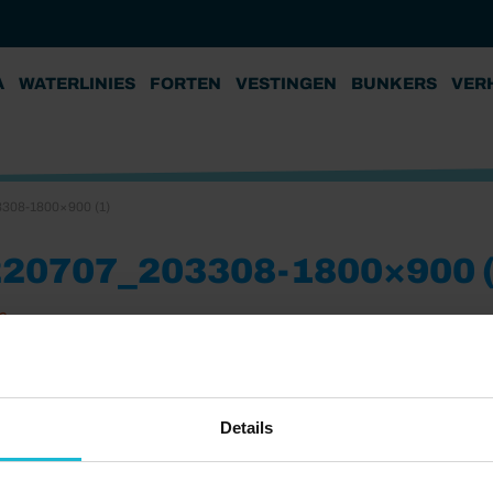
A
WATERLINIES
FORTEN
VESTINGEN
BUNKERS
VER
308-1800×900 (1)
20707_203308-1800×900 (
2
Details