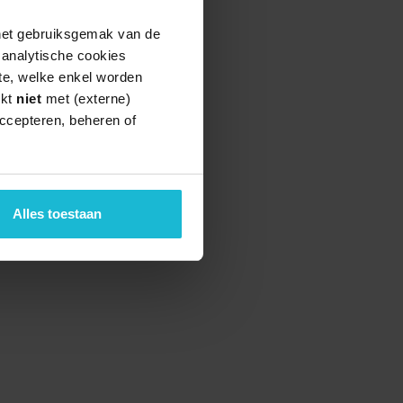
 het gebruiksgemak van de
e analytische cookies
te, welke enkel worden
rkt
niet
met (externe)
ccepteren, beheren of
Alles toestaan
teund door de