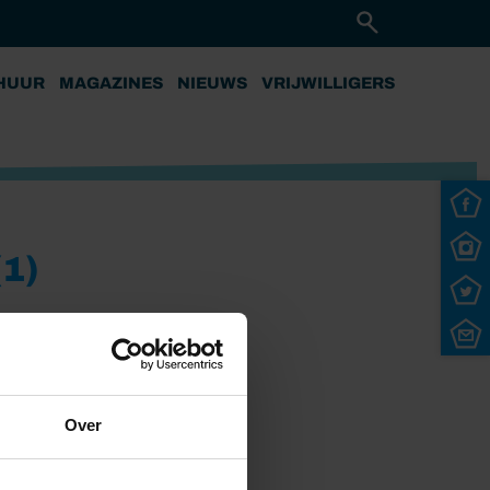
HUUR
MAGAZINES
NIEUWS
VRIJWILLIGERS
1)
Over