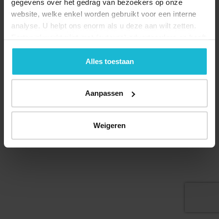
gegevens over het gedrag van bezoekers op onze
website, welke enkel worden gebruikt voor een interne
analyse. U helpt ons enorm als u deze aan wilt zetten.
Forten.nl werkt
niet
met (externe) adverteerders en heeft
geen commerciële doelstelling. U kunt deze cookies via
Deel dit
de knoppen accepteren, beheren of weigeren.
Alles toestaan
Aanpassen
© 2026 Stichting Forten Nederland
Over ons
Doneer nu
Disclaimer
Contact
Weigeren
Forten.nl wordt ondersteund door de