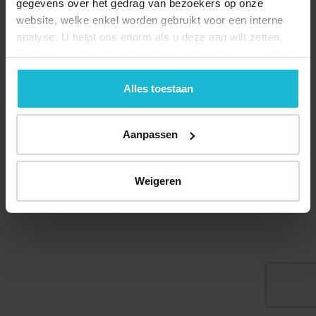
gegevens over het gedrag van bezoekers op onze
website, welke enkel worden gebruikt voor een interne
analyse. U helpt ons enorm als u deze aan wilt zetten.
Forten.nl werkt
niet
met (externe) adverteerders en heeft
Deel dit
geen commerciële doelstelling. U kunt deze cookies via
de knoppen accepteren, beheren of weigeren.
Alles toestaan
Aanpassen
© 2026 Stichting Forten Nederland
Over ons
Doneer nu
Disclaimer
Contact
Forten.nl wordt ondersteund door de
Weigeren