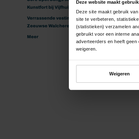
Deze website maakt gebruik
Kunstfort bij Vijfhuizen
Deze site maakt gebruik van 
Verrassende vestingen van het
site te verbeteren, statistie
Zeeuwse Walcheren
(statistieken) verzamelen a
gebruikt voor een interne ana
Meer
adverteerders en heeft geen 
weigeren.
Weigeren
© 2026 Stichting Forten Nederland