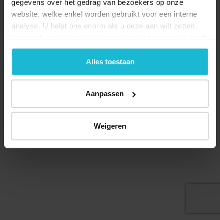
gegevens over het gedrag van bezoekers op onze
website, welke enkel worden gebruikt voor een interne
analyse. U helpt ons enorm als u deze aan wilt zetten.
Forten.nl werkt
niet
met (externe) adverteerders en heeft
geen commerciële doelstelling. U kunt deze cookies via
Deel dit
de knoppen accepteren, beheren of weigeren.
Alles toestaan
Aanpassen
© 2026 Stichting Forten Nederland
Over ons
Doneer nu
Disclaimer
Contact
Weigeren
Forten.nl wordt ondersteund door de