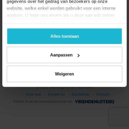
gegevens over het gedrag van bezoekers op onze
website, welke enkel worden gebruikt voor een interne
analyse. U helpt ons enorm als u deze aan wilt zetten.
Forten.nl werkt
niet
met (externe) adverteerders en heeft
geen commerciële doelstelling. U kunt deze cookies via
de knoppen accepteren, beheren of weigeren.
Alles toestaan
Aanpassen
Deel dit
Weigeren
© 2026 Stichting Forten Nederland
Over ons
Doneer nu
Disclaimer
Contact
Forten.nl wordt ondersteund door de