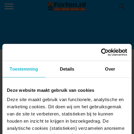
HET GEZICHT VAN NIJMEGEN.
05-03-2026
Toestemming
Details
Over
Fietser bij het Gezicht van Nijmegen. Gigantisch Romeins
masker, gemaakt door kunstenaar Andreas Hetfeld. Op het
Deze website maakt gebruik van cookies
Stadseiland. Via Romana étappe Nijmegen - Beek,
grensoverschrijdende fietsroute.
Deze site maakt gebruik van functionele, analytische en
marketing cookies. Dit doen wij om het gebruiksgemak
van de site te verbeteren, statistieken bij te kunnen
houden en inzicht te krijgen in bezoekgedrag. De
analytische cookies (statistieken) verzamelen anonieme