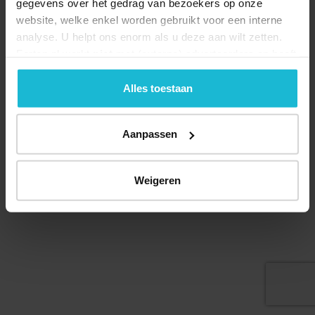
gegevens over het gedrag van bezoekers op onze
website, welke enkel worden gebruikt voor een interne
analyse. U helpt ons enorm als u deze aan wilt zetten.
Forten.nl werkt
niet
met (externe) adverteerders en heeft
Deel dit
geen commerciële doelstelling. U kunt deze cookies via
de knoppen accepteren, beheren of weigeren.
Alles toestaan
Aanpassen
© 2026 Stichting Forten Nederland
Over ons
Doneer nu
Disclaimer
Contact
Forten.nl wordt ondersteund door de
Weigeren