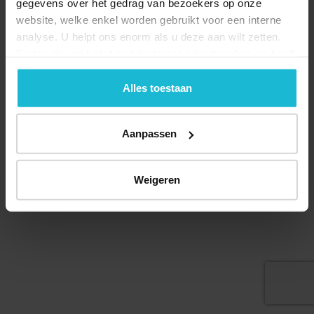
gegevens over het gedrag van bezoekers op onze
website, welke enkel worden gebruikt voor een interne
analyse. U helpt ons enorm als u deze aan wilt zetten.
Forten.nl werkt
niet
met (externe) adverteerders en heeft
geen commerciële doelstelling. U kunt deze cookies via
Deel dit
de knoppen accepteren, beheren of weigeren.
Alles toestaan
Aanpassen
© 2026 Stichting Forten Nederland
Over ons
Doneer nu
Disclaimer
Contact
Weigeren
Forten.nl wordt ondersteund door de