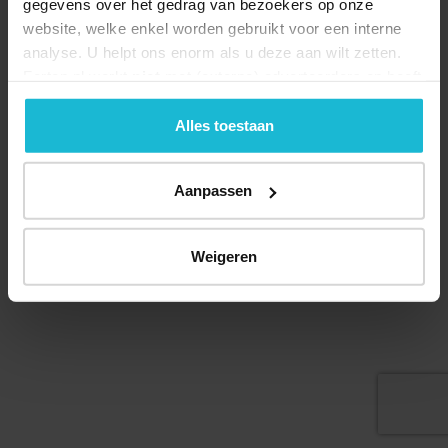
gegevens over het gedrag van bezoekers op onze
website, welke enkel worden gebruikt voor een interne
analyse. U helpt ons enorm als u deze aan wilt zetten.
Forten.nl werkt
niet
met (externe) adverteerders en heeft
geen commerciële doelstelling. U kunt deze cookies via
Deel dit
de knoppen accepteren, beheren of weigeren.
Alles toestaan
Aanpassen
© 2026 Stichting Forten Nederland
Over ons
Doneer nu
Disclaimer
Contact
Weigeren
Forten.nl wordt ondersteund door de