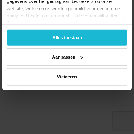
gegevens over het gedrag van bezoekers op onze
website, welke enkel worden gebruikt voor een interne
analyse. U helpt ons enorm als u deze aan wilt zetten.
Forten.nl werkt
niet
met (externe) adverteerders en heeft
Deel dit
geen commerciële doelstelling. U kunt deze cookies via
de knoppen accepteren, beheren of weigeren.
Alles toestaan
Aanpassen
© 2026 Stichting Forten Nederland
Over ons
Doneer nu
Disclaimer
Contact
Forten.nl wordt ondersteund door de
Weigeren