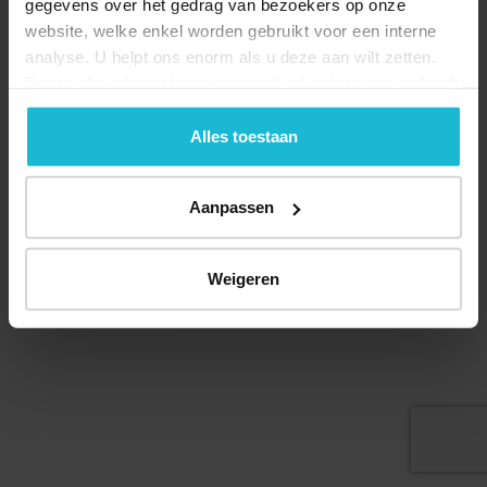
gegevens over het gedrag van bezoekers op onze
website, welke enkel worden gebruikt voor een interne
analyse. U helpt ons enorm als u deze aan wilt zetten.
Forten.nl werkt
niet
met (externe) adverteerders en heeft
Deel dit
geen commerciële doelstelling. U kunt deze cookies via
de knoppen accepteren, beheren of weigeren.
Alles toestaan
Aanpassen
© 2026 Stichting Forten Nederland
Over ons
Doneer nu
Disclaimer
Contact
Forten.nl wordt ondersteund door de
Weigeren