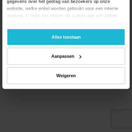
gegevens over het gedrag van bezoekers op onze
website, welke enkel worden gebruikt voor een interne
analyse. U helpt ons enorm als u deze aan wilt zetten.
Forten.nl werkt
niet
met (externe) adverteerders en heeft
geen commerciële doelstelling. U kunt deze cookies via
Deel dit
de knoppen accepteren, beheren of weigeren.
Alles toestaan
Aanpassen
© 2026 Stichting Forten Nederland
Over ons
Doneer nu
Disclaimer
Contact
Weigeren
Forten.nl wordt ondersteund door de