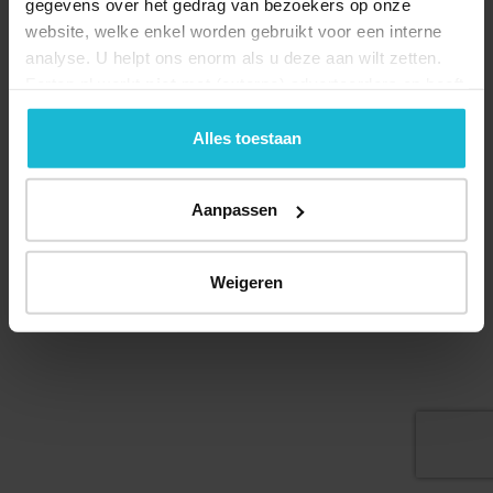
gegevens over het gedrag van bezoekers op onze
website, welke enkel worden gebruikt voor een interne
analyse. U helpt ons enorm als u deze aan wilt zetten.
Forten.nl werkt
niet
met (externe) adverteerders en heeft
geen commerciële doelstelling. U kunt deze cookies via
Deel dit
de knoppen accepteren, beheren of weigeren.
Alles toestaan
Aanpassen
© 2026 Stichting Forten Nederland
Over ons
Doneer nu
Disclaimer
Contact
Weigeren
Forten.nl wordt ondersteund door de